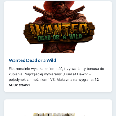
Wanted Dead or a Wild
Ekstremalnie wysoka zmienność, trzy warianty bonusu do
kupienia. Najczęściej wybierany: „Duel at Dawn" –
pojedynek z mnożnikami VS. Maksymalna wygrana:
12
500x stawki
.