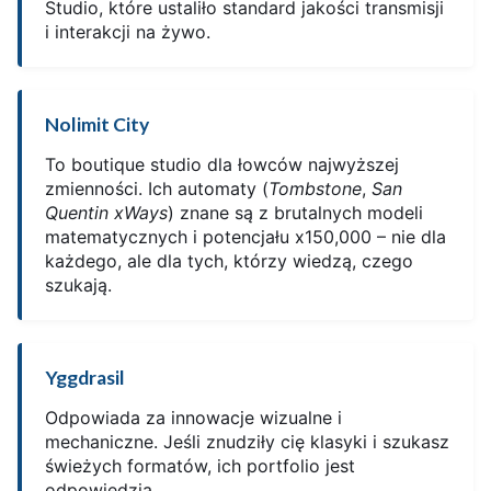
Studio, które ustaliło standard jakości transmisji
i interakcji na żywo.
Nolimit City
To boutique studio dla łowców najwyższej
zmienności. Ich automaty (
Tombstone
,
San
Quentin xWays
) znane są z brutalnych modeli
matematycznych i potencjału x150,000 – nie dla
każdego, ale dla tych, którzy wiedzą, czego
szukają.
Yggdrasil
Odpowiada za innowacje wizualne i
mechaniczne. Jeśli znudziły cię klasyki i szukasz
świeżych formatów, ich portfolio jest
odpowiedzią.