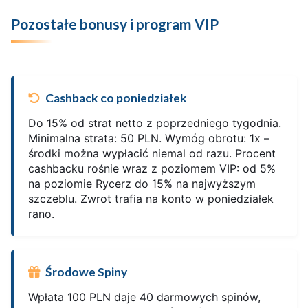
Pozostałe bonusy i program VIP
Cashback co poniedziałek
Do 15% od strat netto z poprzedniego tygodnia.
Minimalna strata: 50 PLN. Wymóg obrotu: 1x –
środki można wypłacić niemal od razu. Procent
cashbacku rośnie wraz z poziomem VIP: od 5%
na poziomie Rycerz do 15% na najwyższym
szczeblu. Zwrot trafia na konto w poniedziałek
rano.
Środowe Spiny
Wpłata 100 PLN daje 40 darmowych spinów,