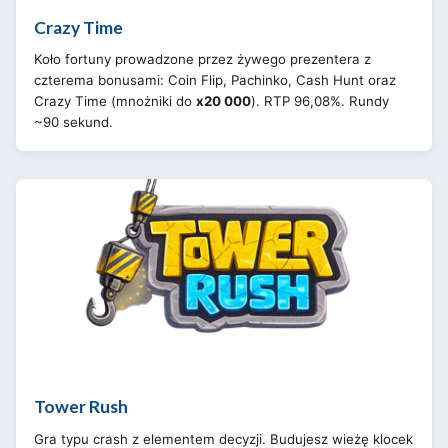
Crazy Time
Koło fortuny prowadzone przez żywego prezentera z
czterema bonusami: Coin Flip, Pachinko, Cash Hunt oraz
Crazy Time (mnożniki do
x20 000
). RTP 96,08%. Rundy
~90 sekund.
Tower Rush
Gra typu crash z elementem decyzji. Budujesz wieżę klocek