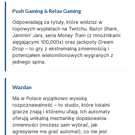
Push Gaming & Relax Gaming
Odpowiadają za tytuły, które widzisz w
topowych wypłatach na Twitchu.
Razor Shark
,
Jammin' Jars
, seria
Money Train
(z mnożnikami
sięgającymi 100,000x) oraz jackpoty
Dream
Drop
– to gry z ekstremalną zmiennością i
potencjałem wielomilionowych wygranych z
jednego spina.
Wazdan
Ma w Polsce wyjątkowo wysoką
rozpoznawalność – to studio, które lokalni
gracze znają i któremu ufają. Ich automaty
oferują unikalną mechanikę dopasowania
zmienności (możesz sam wybrać, jak
agresywnie ma grać automat), co nie jest