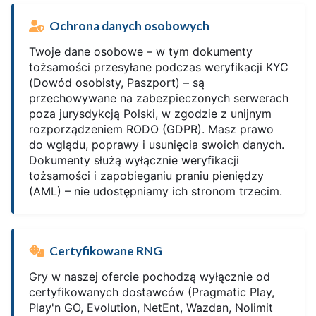
Ochrona danych osobowych
Twoje dane osobowe – w tym dokumenty
tożsamości przesyłane podczas weryfikacji KYC
(Dowód osobisty, Paszport) – są
przechowywane na zabezpieczonych serwerach
poza jurysdykcją Polski, w zgodzie z unijnym
rozporządzeniem RODO (GDPR). Masz prawo
do wglądu, poprawy i usunięcia swoich danych.
Dokumenty służą wyłącznie weryfikacji
tożsamości i zapobieganiu praniu pieniędzy
(AML) – nie udostępniamy ich stronom trzecim.
Certyfikowane RNG
Gry w naszej ofercie pochodzą wyłącznie od
certyfikowanych dostawców (Pragmatic Play,
Play'n GO, Evolution, NetEnt, Wazdan, Nolimit