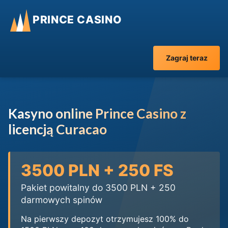
PRINCE CASINO
Zagraj teraz
Kasyno online Prince Casino z
licencją Curacao
3500 PLN + 250 FS
Pakiet powitalny do 3500 PLN + 250
darmowych spinów
Na pierwszy depozyt otrzymujesz 100% do