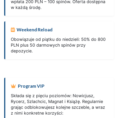
wpłata 200 PLN – 100 spinów. Oferta dostępna
w każdą środę.
Weekend Reload
Obowiązuje od piątku do niedzieli: 50% do 800
PLN plus 50 darmowych spinów przy
depozycie.
Program VIP
Składa się z pięciu poziomów: Nowicjusz,
Rycerz, Szlachcic, Magnat i Książę. Regularnie
grając odblokowujesz kolejne szczeble, a wraz
z nimi konkretne korzyści: