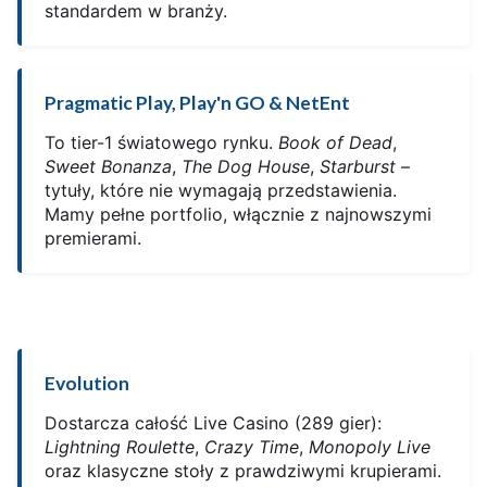
standardem w branży.
Pragmatic Play, Play'n GO & NetEnt
To tier-1 światowego rynku.
Book of Dead
,
Sweet Bonanza
,
The Dog House
,
Starburst
–
tytuły, które nie wymagają przedstawienia.
Mamy pełne portfolio, włącznie z najnowszymi
premierami.
Evolution
Dostarcza całość Live Casino (289 gier):
Lightning Roulette
,
Crazy Time
,
Monopoly Live
oraz klasyczne stoły z prawdziwymi krupierami.