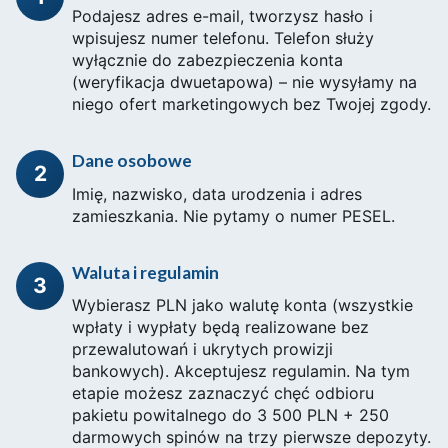
Podajesz adres e-mail, tworzysz hasło i
wpisujesz numer telefonu. Telefon służy
wyłącznie do zabezpieczenia konta
(weryfikacja dwuetapowa) – nie wysyłamy na
niego ofert marketingowych bez Twojej zgody.
Dane osobowe
Imię, nazwisko, data urodzenia i adres
zamieszkania. Nie pytamy o numer PESEL.
Waluta i regulamin
Wybierasz PLN jako walutę konta (wszystkie
wpłaty i wypłaty będą realizowane bez
przewalutowań i ukrytych prowizji
bankowych). Akceptujesz regulamin. Na tym
etapie możesz zaznaczyć chęć odbioru
pakietu powitalnego do 3 500 PLN + 250
darmowych spinów na trzy pierwsze depozyty.