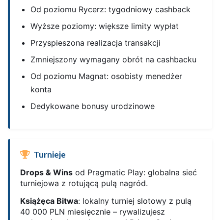
Od poziomu Rycerz: tygodniowy cashback
Wyższe poziomy: większe limity wypłat
Przyspieszona realizacja transakcji
Zmniejszony wymagany obrót na cashbacku
Od poziomu Magnat: osobisty menedżer
konta
Dedykowane bonusy urodzinowe
Turnieje
Drops & Wins
od Pragmatic Play: globalna sieć
turniejowa z rotującą pulą nagród.
Książęca Bitwa
: lokalny turniej slotowy z pulą
40 000 PLN miesięcznie – rywalizujesz